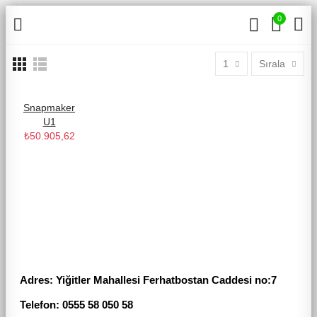
0
1
Sırala
Snapmaker
U1
₺50.905,62
Adres:
Yiğitler Mahallesi Ferhatbostan Caddesi no:7
Telefon: 0555 58 050 58